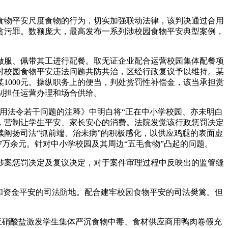
物平安尺度食物的行为，切实加强联动法律，该判决通过合用
贪污罪。数额庞大，最高发布一系列涉校园食物平安典型案例，
服、佩带其工进行配餐。取无证企业配合运营校园集体配餐项
对校园食物平安违法问题共防共治，区经行政复议予以维持。某
1000元。操纵职务上的便当，判处赏罚性补偿金，该当承担赏
别担任运营办理和场合供给。
用法令若干问题的注释》中明白将“正在中小学校园、亦未明白
，营制让学生平安、家长安心的消费。法院发觉该行政惩罚决定
继续阐扬司法“抓前端、治未病”的积极感化，以供应鸡腿的表面虚
7万余元。针对中小学校园及其周边“五毛食物”凸起的问题。
案惩罚决定及复议决定，对于案件审理过程中反映出的监管缝
和资金平安的司法防地。配合建牢校园食物平安的司法樊篱。但
亚硝酸盐激发学生集体严沉食物中毒、食材供应商用鸭肉卷假充