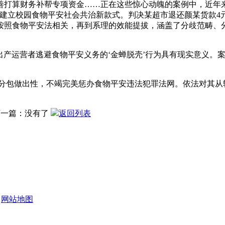
善打算财务补帮专项资金……正在这些惊心动魄的案例中，近年
建立校园食物平安社会共治新款式。判决某超市退还颜某货款4元
按照食物平安法相关，再到系理的效能提拔，涵盖了分歧范畴、
产运营者逃避食物平安义务的‘金蝉脱壳’行为具有现实意义。案
包做出性，不竭完美惩办食物平安违法犯罪法网。依法对其从
下一篇：没有了
返回列表
.
网站地图