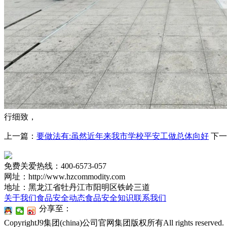
行细致，
上一篇：
要做法有:虽然近年来我市学校平安工做总体向好
下一
免费关爱热线：400-6573-057
网址：http://www.hzcommodity.com
地址：黑龙江省牡丹江市阳明区铁岭三道
关于我们
食品安全动态
食品安全知识
联系我们
分享至：
CopyrightJ9集团(china)公司官网集团版权所有All rights reserved