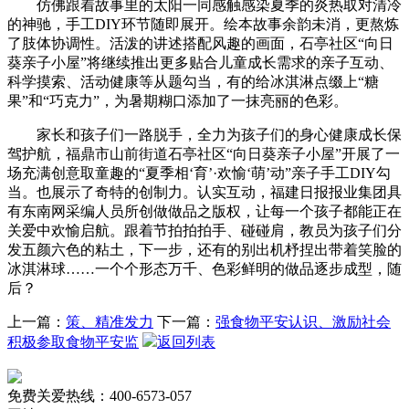
仿佛跟着故事里的太阳一同感触感染夏季的炎热取对清冷
的神驰，手工DIY环节随即展开。绘本故事余韵未消，更熬炼
了肢体协调性。活泼的讲述搭配风趣的画面，石亭社区“向日
葵亲子小屋”将继续推出更多贴合儿童成长需求的亲子互动、
科学摸索、活动健康等从题勾当，有的给冰淇淋点缀上“糖
果”和“巧克力”，为暑期糊口添加了一抹亮丽的色彩。
家长和孩子们一路脱手，全力为孩子们的身心健康成长保
驾护航，福鼎市山前街道石亭社区“向日葵亲子小屋”开展了一
场充满创意取童趣的“夏季相‘育’·欢愉‘萌’动”亲子手工DIY勾
当。也展示了奇特的创制力。认实互动，福建日报报业集团具
有东南网采编人员所创做做品之版权，让每一个孩子都能正在
关爱中欢愉启航。跟着节拍拍拍手、碰碰肩，教员为孩子们分
发五颜六色的粘土，下一步，还有的别出机杼捏出带着笑脸的
冰淇淋球……一个个形态万千、色彩鲜明的做品逐步成型，随
后？
上一篇：
策、精准发力
下一篇：
强食物平安认识、激励社会
积极参取食物平安监
返回列表
免费关爱热线：400-6573-057