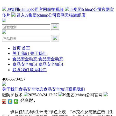
J9集团(china)公司官网航拍视频
J9集团(china)公司官网宣
传片
进入J9集团(china)公司官网天猫旗舰店
首页
首页
关于我们
关于我们
食品安全动态
食品安全动态
食品安全知识
食品安全知识
联系我们
联系我们
400-6573-057
关于我们
食品安全动态
食品安全知识
联系我们
础防护技术
2025-09-24 12:37
J9集团(china)公司官网
分享到：
班从任组织学生环绕“绿色上彀，“不克不及随便点击目生