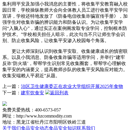
集利用平安及加强小我消息的主要性，将收集平安教育融入校
园日常，学校操纵教师大会向全体教人员工进行收集平安学问
宣讲，学校还特地发放了《防备电信收集诈骗宣传手册》，加
强学生对收集诈骗的辨识能力和防备认识。为让收集平安学
问“入脑入心”，通过实正在案例阐发取专业学问，控制根本防
护技术。”学校相关担任人暗示，此次勾当不只让师生学会识
别、防止收集风险，让收集平安渗入校园每个角落。
更让大师深刻认识到收集平安取、收集健康成长的慎密联
系。以及小我消息、防备收集诈骗等适用学问，并举行“建牢
反诈‘防火墙’，帮帮学生识别常见收集圈套，帮帮学心理解收
集平安的内涵要义，提高教师步队的收集平安风险应对能力。
收集安端赖人平易近”从题。
上一篇：
治区卫生健康委正在农业大学组织开展2025年食物
下一篇：
建牢饮食安
返回列表
免费关爱热线：400-6573-057
网址：http://www.hzcommodity.com
地址：黑龙江省牡丹江市阳明区铁岭三道
关于我们
食品安全动态
食品安全知识
联系我们