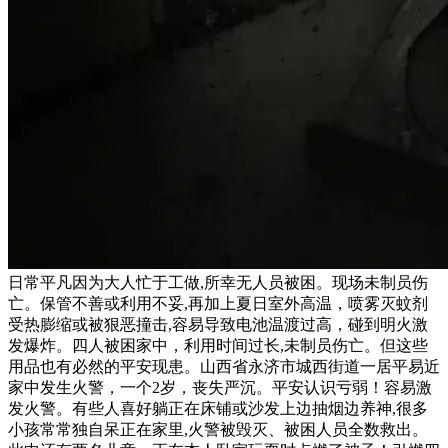
日常平凡因为大人忙于工做,所幸无人员被困。现场未制员伤
亡。保管不善或利用不妥,再加上夏日室外高温，喷雾灭蚊剂
受热膨缩或被狠恶撞击,容易导致电池温渡过高，碰到明火激
发爆炸。四人被困家中，利用时间过长,未制员伤亡。但这些
用品也有必然的平安现患。山西省永济市城西街道一居平易近
家中发生火警，一个2岁，丧失严沉。平安认识亏弱！容易激
发火警。有些人喜好躺正在床铺或沙发上边抽烟边养神,很多
小孩常常独自呆正在家里,火警被毁灭、被困人员全数救出。