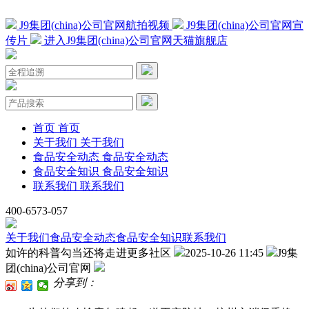
J9集团(china)公司官网航拍视频
J9集团(china)公司官网宣
传片
进入J9集团(china)公司官网天猫旗舰店
首页
首页
关于我们
关于我们
食品安全动态
食品安全动态
食品安全知识
食品安全知识
联系我们
联系我们
400-6573-057
关于我们
食品安全动态
食品安全知识
联系我们
如许的科普勾当还将走进更多社区
2025-10-26 11:45
J9集
团(china)公司官网
分享到：