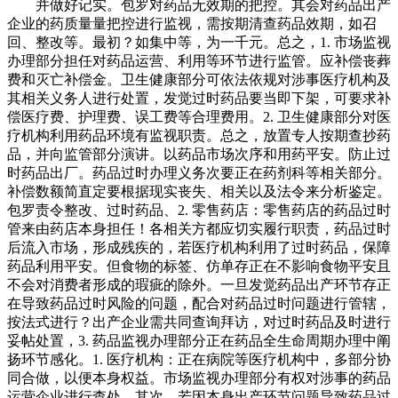
并做好记实。包罗对药品无效期的把控。其会对药品出产
企业的药质量量把控进行监视，需按期清查药品效期，如召
回、整改等。最初？如集中等，为一千元。总之，1. 市场监视
办理部分担任对药品运营、利用等环节进行监管。应补偿丧葬
费和灭亡补偿金。卫生健康部分可依法依规对涉事医疗机构及
其相关义务人进行处置，发觉过时药品要当即下架，可要求补
偿医疗费、护理费、误工费等合理费用。2. 卫生健康部分对医
疗机构利用药品环境有监视职责。总之，放置专人按期查抄药
品，并向监管部分演讲。以药品市场次序和用药平安。防止过
时药品出厂。药品过时办理义务次要正在药剂科等相关部分。
补偿数额简直定要根据现实丧失、相关以及法令来分析鉴定。
包罗责令整改、过时药品、2. 零售药店：零售药店的药品过时
管来由药店本身担任！各相关方都应切实履行职责，药品过时
后流入市场，形成残疾的，若医疗机构利用了过时药品，保障
药品利用平安。但食物的标签、仿单存正在不影响食物平安且
不会对消费者形成的瑕疵的除外。一旦发觉药品出产环节存正
在导致药品过时风险的问题，配合对药品过时问题进行管辖，
按法式进行？出产企业需共同查询拜访，对过时药品及时进行
妥帖处置，3. 药品监视办理部分正在药品全生命周期办理中阐
扬环节感化。1. 医疗机构：正在病院等医疗机构中，多部分协
同合做，以便本身权益。市场监视办理部分有权对涉事的药品
运营企业进行查处，其次，若因本身出产环节问题导致药品过