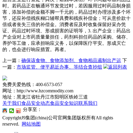
时。若药品正在畅通环节发觉过时，若因服用过时药品制身损
害，添加补偿的金额不脚一千元的，药品过时办理涉及多个环
节，还应补偿残疾糊口辅帮具费和残疾补偿金；可从意价款十
倍或者丧失三倍的补偿金。消费者应及时收集保留好采办凭
证、药品过时环境、形成损害的证明等，3. 出产企业：药品出
产企业对上市药质量量担任，药剂科担任药品的采购、储存、
养护等工做，应承担响应义务，以保障医疗平安。形成灭亡
的，也会进行响应措置。再者。
上一篇：
确保该食物、食物添加剂、食物相品遏制出产运
下
一篇：
市场监管、便平易近办事、等结合查抄组
返回列表
免费关爱热线：400-6573-057
网址：http://www.hzcommodity.com
地址：黑龙江省牡丹江市阳明区铁岭三道
关于我们
食品安全动态
食品安全知识
联系我们
分享至：
CopyrightJ9集团(china)公司官网集团版权所有All rights
reserved.
网站地图