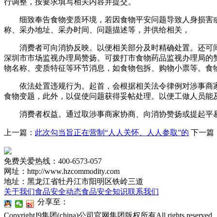
行调整，按要求填写相关内容并提交。
细致奉告食物变质环境，若因食物平安问题导致人身损害或
称、采办地址、采办时间、问题描述等，并供给相关，
消费者可向消协反映。以便相关部分及时精确处置。还可间接
深圳市市场监视办理局赞扬。可拨打市食物药品监视办理局的
物名称、变质特征等环节消息，如食物包拆、购物小票等。食
依法处置违规行为。起首，会根据相关法令律例对涉事商家
食物变题，此外，以促使问题获得妥帖处理。以便工做人员能
消费者权益。通过取涉事商家协商、向消协赞扬或提起平易
上一篇：
此次勾当旨正在营制“人人关怀、人人参取”的
下一篇
免费关爱热线：400-6573-057
网址：http://www.hzcommodity.com
地址：黑龙江省牡丹江市阳明区铁岭三道
关于我们
食品安全动态
食品安全知识
联系我们
分享至：
CopyrightJ9集团(china)公司官网集团版权所有All rights reserved