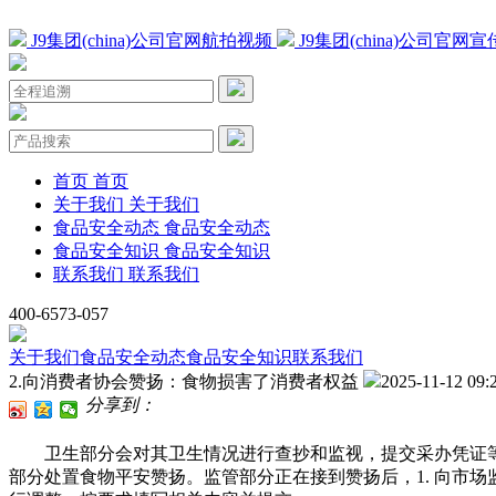
J9集团(china)公司官网航拍视频
J9集团(china)公司官网
首页
首页
关于我们
关于我们
食品安全动态
食品安全动态
食品安全知识
食品安全知识
联系我们
联系我们
400-6573-057
关于我们
食品安全动态
食品安全知识
联系我们
2.向消费者协会赞扬：食物损害了消费者权益
2025-11-12 09:
分享到：
卫生部分会对其卫生情况进行查抄和监视，提交采办凭证等相
部分处置食物平安赞扬。监管部分正在接到赞扬后，1. 向市