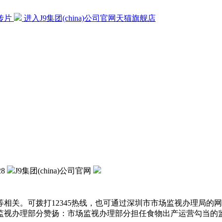
宣传片
进入J9集团(china)公司官网天猫旗舰店
28
J9集团(china)公司官网
关。可拨打12345热线，也可通过深圳市市场监视办理局的
场监视办理部分赞扬：市场监视办理部分担任食物出产运营勾当