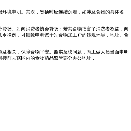
环境申明。其次，赞扬时应连结沉着，如涉及食物的具体名
扬。2. 向消费者协会赞扬：若其食物损害了消费者权益，向
法令律例，可细致申明该个别食物加工户的违规环境，地址、食
及相关，保障食物平安。照实反映问题，向工做人员当面申明
间接前去辖区内的食物药品监管部分办公地址，