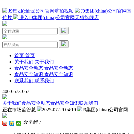
J9集团(china)公司官网航拍视频
J9集团(china)公司官网宣
传片
进入J9集团(china)公司官网天猫旗舰店
首页
首页
关于我们
关于我们
食品安全动态
食品安全动态
食品安全知识
食品安全知识
联系我们
联系我们
400-6573-057
关于我们
食品安全动态
食品安全知识
联系我们
正在市场监管总
2025-07-29 04:19
J9集团(china)公司官网
分享到：