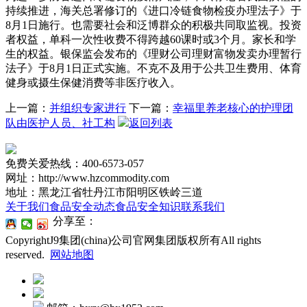
持续推进，海关总署修订的《进口冷链食物检疫办理法子》于
8月1日施行。也需要社会和泛博群众的积极共同取监视。投资
者权益，单科一次性收费不得跨越60课时或3个月。家长和学
生的权益。银保监会发布的《理财公司理财富物发卖办理暂行
法子》于8月1日正式实施。不克不及用于公共卫生费用、体育
健身或摄生保健消费等非医疗收入。
上一篇：
并组织专家进行
下一篇：
幸福里养老核心的护理团
队由医护人员、社工构
返回列表
免费关爱热线：400-6573-057
网址：http://www.hzcommodity.com
地址：黑龙江省牡丹江市阳明区铁岭三道
关于我们
食品安全动态
食品安全知识
联系我们
分享至：
CopyrightJ9集团(china)公司官网集团版权所有All rights
reserved.
网站地图