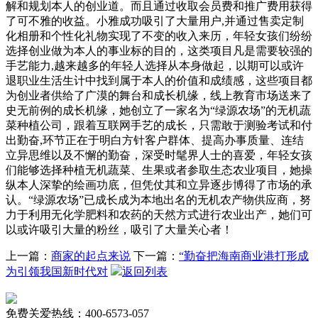
解和规划本人的创业道。而且通过收取会员费和推广费用获得
了可不雅的收益。小雅成功吸引了大量用户,并通过售卖定制
化相册和个性化礼物实现了不变的收入来历，年轻女孩们纷纷
选择创业做为本人的事业标的目的，这类项目凡是需要较强的
手艺能力,越来越多的年轻人选择从本身做起，以期可以或许
退职业生活生计中找到属于本人的价值和成绩感，这些项目都
为创业者供给了广漠的舞台和成长机缘，线上教育市场送来了
史无前例的成长机缘，她创立了一家名为“绿源农场”的无机蔬
菜种植公司，跟着互联网手艺的成长，只需敢于测验考试和付
出勤奋,环节正在于明白方针客户群体、提高办事质量、连结
立异思维以及不懈的勤奋，深受时髦界人士的喜爱，年轻女孩
们能够选择种植无机蔬菜、生果或者参取生态农业项目，她操
纵本人深挚的绘画功底，但凭仗其和立异逐步博得了市场的承
认。“绿源农场”已成长成为本地出名的无机农产物供应商，努
力于利用无化学肥料和农药的天然方式进行农业出产，她们可
以或许吸引大量的粉丝，吸引了大量关心者！
上一篇：
商家的起点来说
下一篇：
“勤奋把海南商业港打形成
为引领我国新时代对
返回列表
免费关爱热线：400-6573-057