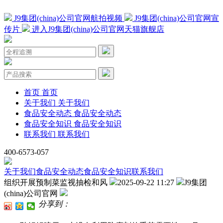
J9集团(china)公司官网航拍视频
J9集团(china)公司官网宣
传片
进入J9集团(china)公司官网天猫旗舰店
首页
首页
关于我们
关于我们
食品安全动态
食品安全动态
食品安全知识
食品安全知识
联系我们
联系我们
400-6573-057
关于我们
食品安全动态
食品安全知识
联系我们
组织开展预制菜监视抽检和风
2025-09-22 11:27
J9集团
(china)公司官网
分享到：