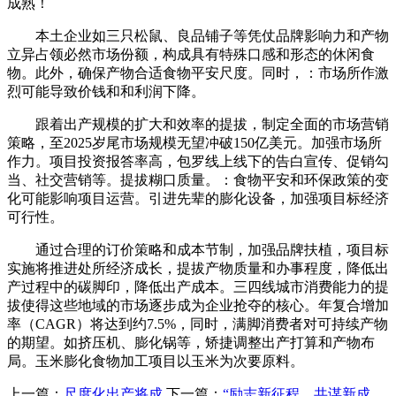
成熟！
本土企业如三只松鼠、良品铺子等凭仗品牌影响力和产物
立异占领必然市场份额，构成具有特殊口感和形态的休闲食
物。此外，确保产物合适食物平安尺度。同时，：市场所作激
烈可能导致价钱和和利润下降。
跟着出产规模的扩大和效率的提拔，制定全面的市场营销
策略，至2025岁尾市场规模无望冲破150亿美元。加强市场所
作力。项目投资报答率高，包罗线上线下的告白宣传、促销勾
当、社交营销等。提拔糊口质量。：食物平安和环保政策的变
化可能影响项目运营。引进先辈的膨化设备，加强项目标经济
可行性。
通过合理的订价策略和成本节制，加强品牌扶植，项目标
实施将推进处所经济成长，提拔产物质量和办事程度，降低出
产过程中的碳脚印，降低出产成本。三四线城市消费能力的提
拔使得这些地域的市场逐步成为企业抢夺的核心。年复合增加
率（CAGR）将达到约7.5%，同时，满脚消费者对可持续产物
的期望。如挤压机、膨化锅等，矫捷调整出产打算和产物布
局。玉米膨化食物加工项目以玉米为次要原料。
上一篇：
尺度化出产将成
下一篇：
“励志新征程、共谋新成